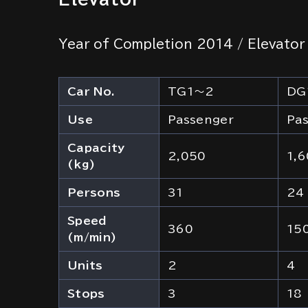
Year of Completion 2014 / Elevator
Car No.
TG1～2
DG
Use
Passenger
Pa
Capacity
2,050
1,
(kg)
Persons
31
24
Speed
360
15
(m/min)
Units
2
4
Stops
3
18