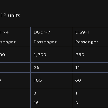
 12 units
1～4
DG5～7
DG9-1
ssenger
Passenger
Passenger
600
1,700
750
26
11
0
105
60
3
1
16
3