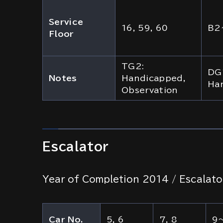
Service
16, 59, 60
B2～
Floor
TG2:
DG
Notes
Handicapped,
Ha
Observation
Escalator
Year of Completion 2014 / Escalato
Car No.
5, 6
7, 8
9