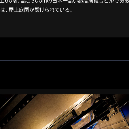
上60階、高さ300mの日本一高い超高層複合ビルである。
には、屋上庭園が設けられている。