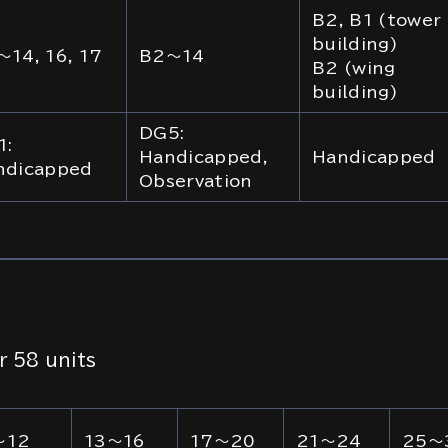
B2, B1 (tower
building)
14, 16, 17
B2～14
B2 (wing
building)
DG5:
1:
Handicapped,
Handicapped
ndicapped
Observation
r 58 units
～12
13～16
17～20
21～24
25～