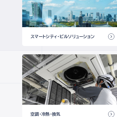
スマートシティ・
ビルソリューション
空調・冷熱・
換気