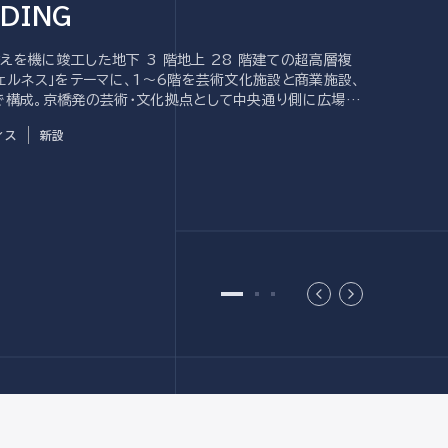
LDING
を機に竣工した地下 3 階地上 28 階建ての超高層複
ェルネス」をテーマに、1～6階を芸術文化施設と商業施設、
で構成。京橋発の芸術・文化拠点として中央通り側に広場を
ス性を高めている。
ィス
新設