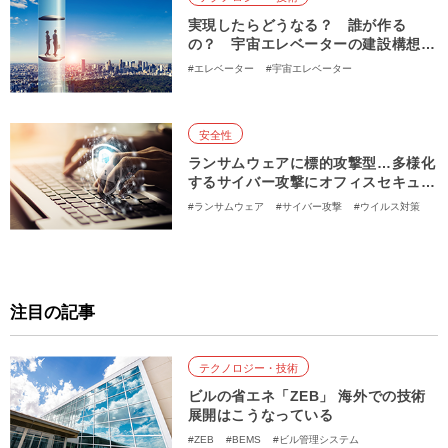
実現したらどうなる？ 誰が作る
の？ 宇宙エレベーターの建設構想と
ポテンシャル
#エレベーター
#宇宙エレベーター
安全性
ランサムウェアに標的攻撃型…多様化
するサイバー攻撃にオフィスセキュリ
ティはどうあるべき？
#ランサムウェア
#サイバー攻撃
#ウイルス対策
#情報セキュリティ
#テレワーク
注目の記事
テクノロジー・技術
ビルの省エネ「ZEB」 海外での技術
展開はこうなっている
#ZEB
#BEMS
#ビル管理システム