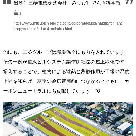
出所）三菱電機株式会社「みつびしでんき科学教
室」
https://www.mitsubishielectric.co.jp/corporate/sustainability/philant
hropy/science/education/index.html
他にも、三菱グループは環境保全にも力を入れています。
その一例が稲沢ビルシステム製作所社屋の屋上緑化です。
緑化することで、植物による遮熱と蒸散作用が工場の温度
上昇を和らげ、夏季の冷房費節約につながるとともに、カ
ーボンニュートラルにも貢献しています。*6