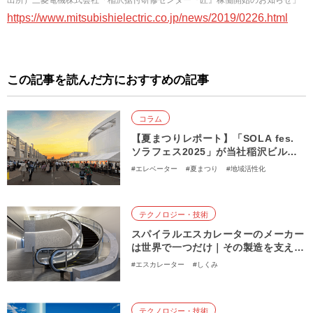
https://www.mitsubishielectric.co.jp/news/2019/0226.html
この記事を読んだ方におすすめの記事
コラム
【夏まつりレポート】「SOLA fes.
ソラフェス2025」が当社稲沢ビルシ
ステム製作所で開催
#エレベーター
#夏まつり
#地域活性化
#エレベーター試験塔
テクノロジー・技術
スパイラルエスカレーターのメーカー
は世界で一つだけ｜その製造を支える
技術力に迫る
#エスカレーター
#しくみ
#スパイラルエスカレーター
テクノロジー・技術