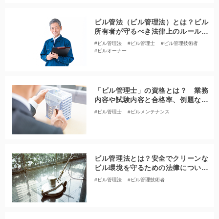
ビル管法（ビル管理法）とは？ビル
所有者が守るべき法律上のルールを
弁護士が解説
#ビル管理法
#ビル管理士
#ビル管理技術者
#ビルオーナー
「ビル管理士」の資格とは？ 業務
内容や試験内容と合格率、例題など
を紹介
#ビル管理士
#ビルメンテナンス
ビル管理法とは？安全でクリーンな
ビル環境を守るための法律について
解説
#ビル管理法
#ビル管理技術者