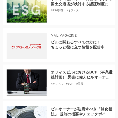
国土交通省が検討する認証制度につ
いて解説
#ESG評価
#オフィス
MAIL MAGAZINE
ビルに関わるすべての方に！
ちょっと役に立つ情報を配信中
オフィスビルにおけるBCP（事業継
続計画） 災害に備えビルオーナー
が取り組むべきことは？
#オフィス
#BCP
#災害
ビルオーナーが注意すべき「浄化槽
法」 規制の概要やチェックポイン