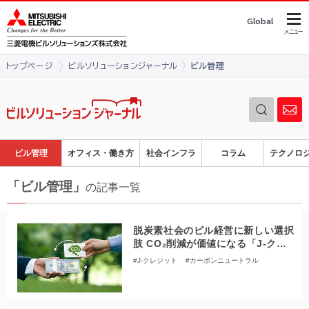
このページの本文へ
Global
メニュー
トップページ
ビルソリューションジャーナル
ビル管理
ビル管理
オフィス・働き方
社会インフラ
コラム
テクノロ
「ビル管理」
の記事一覧
脱炭素社会のビル経営に新しい選択
肢 CO₂削減が価値になる「J-クレ
ジット」とは
#J-クレジット
#カーボンニュートラル
#脱炭素社会
#CO₂削減
#環境経営