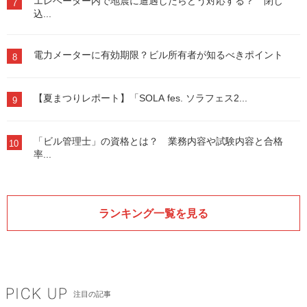
エレベーター内で地震に遭遇したらどう対応する？ 閉じ
7
込...
電力メーターに有効期限？ビル所有者が知るべきポイント
8
【夏まつりレポート】「SOLA fes. ソラフェス2...
9
「ビル管理士」の資格とは？ 業務内容や試験内容と合格
10
率...
ランキング一覧を見る
注目の記事