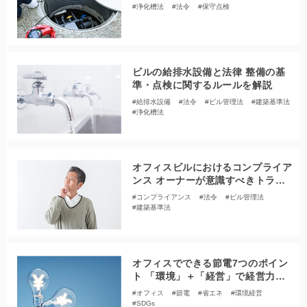
トを解説
#浄化槽法
#法令
#保守点検
ビルの給排水設備と法律 整備の基
準・点検に関するルールを解説
#給排水設備
#法令
#ビル管理法
#建築基準法
#浄化槽法
オフィスビルにおけるコンプライア
ンス オーナーが意識すべきトラブ
ル予防のポイントは？
#コンプライアンス
#法令
#ビル管理法
#建築基準法
オフィスでできる節電7つのポイン
ト 「環境」＋「経営」で経営力ア
ップを目指そう
#オフィス
#節電
#省エネ
#環境経営
#SDGs