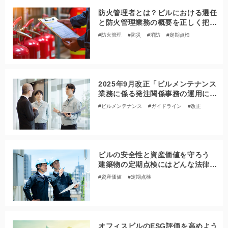
防火管理者とは？ビルにおける選任
と防火管理業務の概要を正しく把握
しよう
#防火管理
#防災
#消防
#定期点検
#リニューアル
2025年9月改正「ビルメンテナンス
業務に係る発注関係事務の運用に関
するガイドライン」 その目的と変
#ビルメンテナンス
#ガイドライン
#改正
更点は？
ビルの安全性と資産価値を守ろう
建築物の定期点検にはどんな法律や
ルールがある？
#資産価値
#定期点検
オフィスビルのESG評価を高めよう