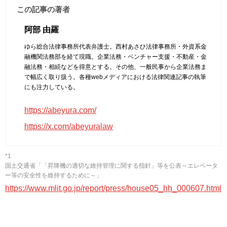
この記事の著者
阿部 由羅
ゆら総合法律事務所代表弁護士。西村あさひ法律事務所・外資系金
融機関法務部を経て現職。企業法務・ベンチャー支援・不動産・金
融法務・相続などを得意とする。その他、一般民事から企業法務ま
で幅広く取り扱う。各種webメディアにおける法律関連記事の執筆
にも注力している。
https://abeyura.com/
https://x.com/abeyuralaw
*1
国土交通省「「昇降機の適切な維持管理に関する指針」等を公表～エレベータ
ー等の安全性を維持するために～」
https://www.mlit.go.jp/report/press/house05_hh_000607.html