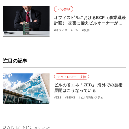
ビル管理
オフィスビルにおけるBCP（事業継続
計画） 災害に備えビルオーナーが取
り組むべきことは？
#オフィス
#BCP
#災害
注目の記事
テクノロジー・技術
ビルの省エネ「ZEB」 海外での技術
展開はこうなっている
#ZEB
#BEMS
#ビル管理システム
#空調・冷熱設備
#エレベーター
#創エネ
ランキング