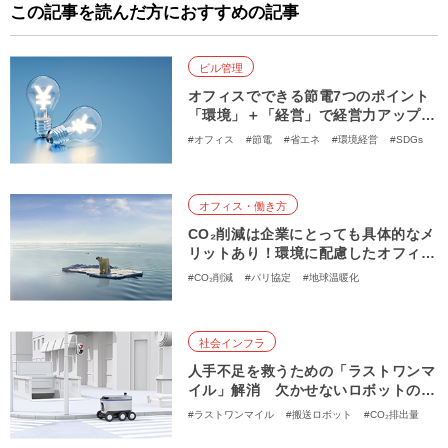
この記事を読んだ方におすすめの記事
ビル管理
オフィスでできる節電7つのポイント
「環境」＋「経営」で経営力アップを
目指そう
#オフィス
#節電
#省エネ
#環境経営
#SDGs
オフィス・働き方
CO₂削減は企業にとっても具体的なメ
リットあり！環境に配慮したオフィス
の在り方とは？
#CO₂削減
#パリ協定
#地球温暖化
#カーボンニュートラル
#脱炭素社会
#テレワーク
社会インフラ
人手不足を救うための「ラストワンマ
イル」解消 欠かせないロボットの仕
事の数々
#ラストワンマイル
#搬送ロボット
#CO₂排出量