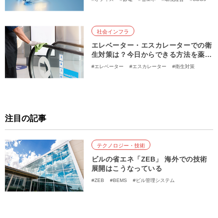
社会インフラ
エレベーター・エスカレーターでの衛
生対策は？今日からできる方法を薬剤
師が解説
#エレベーター
#エスカレーター
#衛生対策
注目の記事
テクノロジー・技術
ビルの省エネ「ZEB」 海外での技術
展開はこうなっている
#ZEB
#BEMS
#ビル管理システム
#空調・冷熱設備
#エレベーター
#創エネ