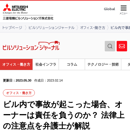
このページの本文へ
Global
メニュー
トップページ
ビルソリューションジャーナル
オフィス・働き方
ビル内で事
オフィス・働き方
社会インフラ
コラム
テクノロジー・技術
更新日：2023.05.30
作成日：2023.02.14
オフィス・働き方
ビル内で事故が起こった場合、オ
ーナーは責任を負うのか？ 法律上
の注意点を弁護士が解説