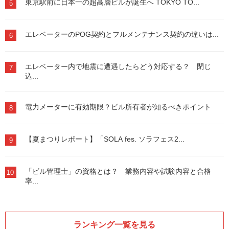
東京駅前に日本一の超高層ビルが誕生へ TOKYO TO...
5
エレベーターのPOG契約とフルメンテナンス契約の違いは...
6
エレベーター内で地震に遭遇したらどう対応する？ 閉じ
7
込...
電力メーターに有効期限？ビル所有者が知るべきポイント
8
【夏まつりレポート】「SOLA fes. ソラフェス2...
9
「ビル管理士」の資格とは？ 業務内容や試験内容と合格
10
率...
ランキング一覧を見る