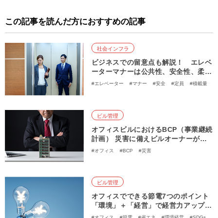
この記事を読んだ方におすすめの記事
社会インフラ
ビジネスでの留意点も解説！ エレベ
ーターマナーは公共性、安全性、柔軟
性がポイント
#エレベーター
#マナー
#安全
#定員
#積載量
ビル管理
オフィスビルにおけるBCP（事業継続
計画） 災害に備えビルオーナーが取
り組むべきことは？
#オフィス
#BCP
#災害
ビル管理
オフィスでできる節電7つのポイント
「環境」＋「経営」で経営力アップを
目指そう
#オフィス
#節電
#省エネ
#環境経営
#SDGs