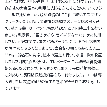
工期はお盆、9月の連休、年末年始の3回に分けて行い、お
客さまの大会議室の利用に支障をきたすことのないスケジ
ュールで進めました。照明設備のLED化に続いてスプリン
クラーを更新し、続けて緞帳の新調やステージ床の張り替
え、壁の塗装、カーペットの張り替えなどの内装工事を行い
ました。改修後、お客さまから「きれいになった」「また利用
したい」と好評です。屋内平場パーキングはLED化で場内
が隅々まで明るくなりました。当会館の顔でもある玄関エ
リアは、館名石の洗浄、植木の選定を行い、水遣り機を設置
しました。防災面も強化し、エレベーターには地震時管制運
転装置のS波センサ、P波センサに加えて長周期地震動に
も対応した長周期振動感知器を取り付けました。LEDは導
入後、当初の提案通りの省エネ効果が得られており満足し
ています。