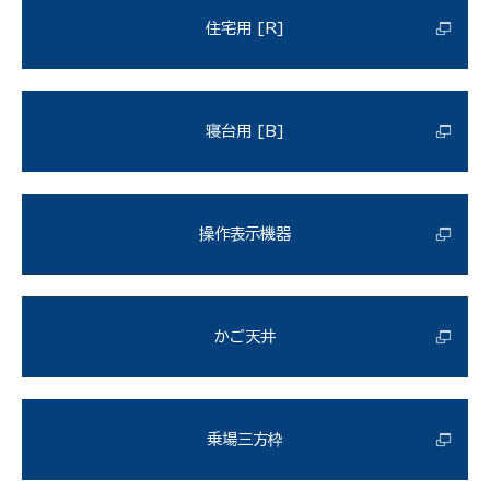
住宅用 [R]
寝台用 [B]
操作表示機器
かご天井
乗場三方枠