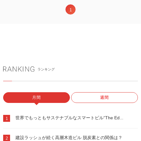
1
ランキング
月間
週間
世界でもっともサステナブルなスマートビル“The Ed...
1
建設ラッシュが続く高層木造ビル 脱炭素との関係は？
2