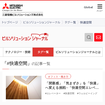
このページの本文へ
Global
メニュー
トップページ
ビルソリューションジャーナル
タグ一覧
快適空間
テクノロジー・技術
タグ一覧
ビルソリューションジャーナルとは
「#快適空間」
の記事一覧
オフィス・働き方
「閉塞感」「気まずさ」を「快適」
へ変える挑戦─「快適空間エレベー
ター」開発者が語る ウェルビーイ
#エレベーター
#快適空間
#ウェルビーイング
ング時代の移動体験
#開発者の想い